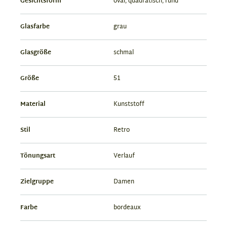
Gesichtsform
oval, quadratisch, rund
Glasfarbe
grau
Glasgröße
schmal
Größe
51
Material
Kunststoff
Stil
Retro
Tönungsart
Verlauf
Zielgruppe
Damen
Farbe
bordeaux