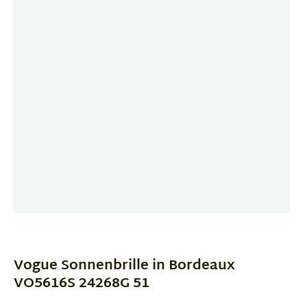
Item
1
of
Vogue Sonnenbrille in Bordeaux
2
VO5616S 24268G 51