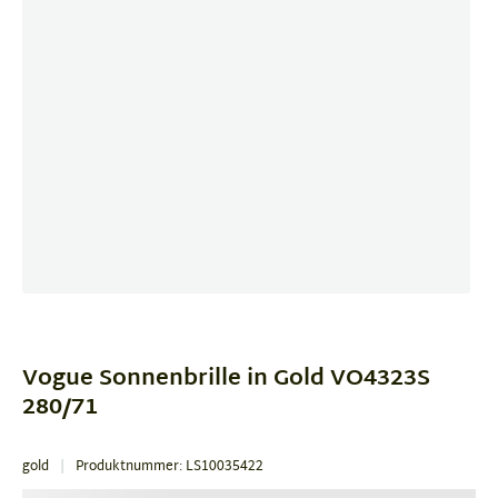
Item
1
of
Vogue Sonnenbrille in Gold VO4323S
2
280/71
gold
Produktnummer: LS10035422