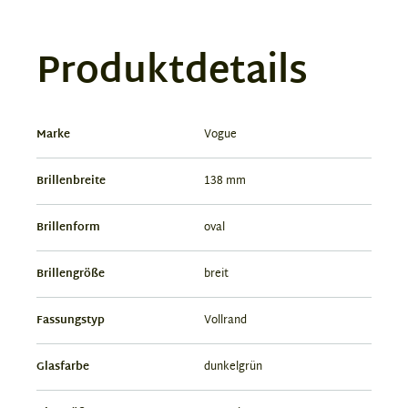
Produktdetails
Marke
Vogue
Brillenbreite
138 mm
Brillenform
oval
Brillengröße
breit
Fassungstyp
Vollrand
Glasfarbe
dunkelgrün