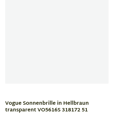
Item
1
of
Vogue Sonnenbrille in Hellbraun
2
transparent VO5616S 318172 51