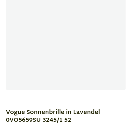
Item
1
of
Vogue Sonnenbrille in Lavendel
3
0VO5659SU 3245/1 52