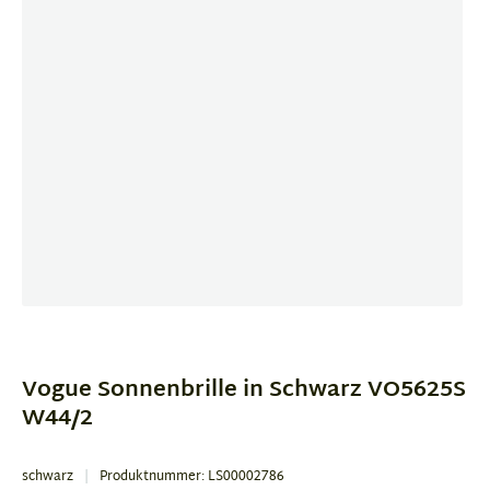
Item
1
of
Vogue Sonnenbrille in Schwarz VO5625S
2
W44/2
schwarz
Produktnummer: LS00002786