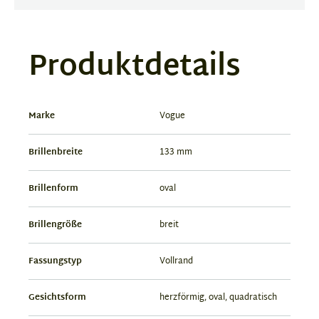
Produktdetails
Marke
Vogue
Brillenbreite
133 mm
Brillenform
oval
Brillengröße
breit
Fassungstyp
Vollrand
Gesichtsform
herzförmig, oval, quadratisch