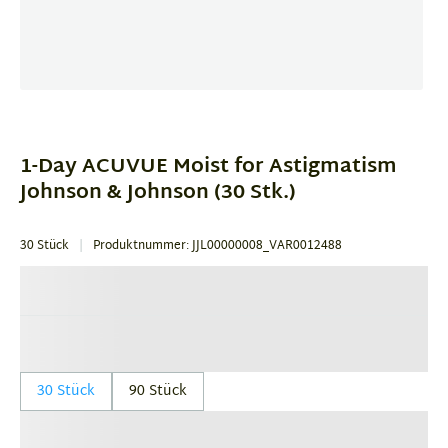
Item
1
of
1-Day ACUVUE Moist for Astigmatism
1
Johnson & Johnson (30 Stk.)
30 Stück
Produktnummer: JJL00000008_VAR0012488
30 Stück
90 Stück