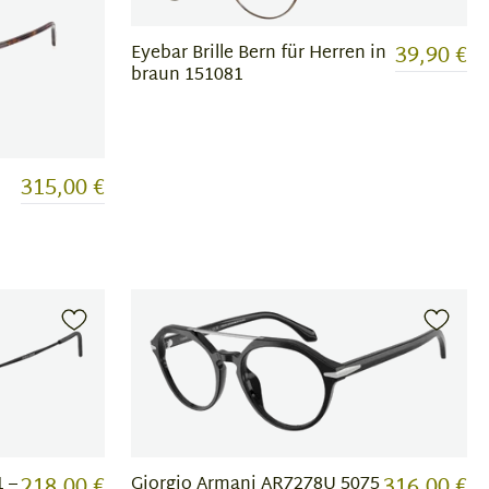
39,90 €
Eyebar Brille Bern für Herren in
braun 151081
315,00 €
218,00 €
316,00 €
 –
Giorgio Armani AR7278U 5075