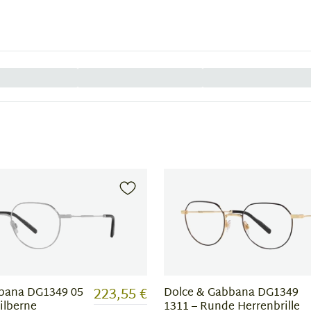
223,55 €
bana DG1349 05
Dolce & Gabbana DG1349
ilberne
1311 – Runde Herrenbrille