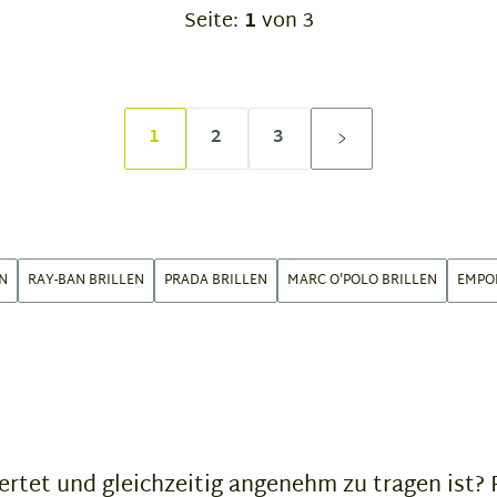
Seite:
1
von 3
1
2
3
N
RAY-BAN BRILLEN
PRADA BRILLEN
MARC O'POLO BRILLEN
EMPO
wertet und gleichzeitig angenehm zu tragen ist?