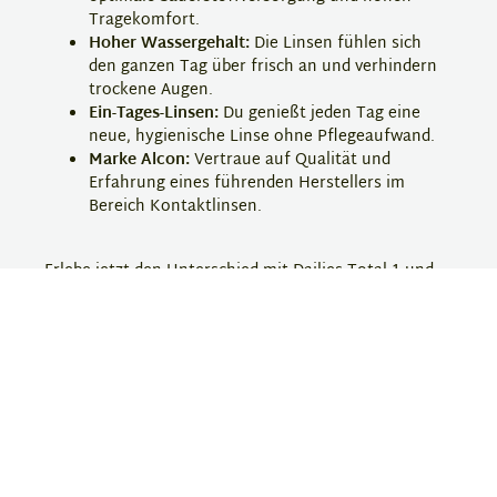
Tragekomfort.
Hoher Wassergehalt:
Die Linsen fühlen sich
den ganzen Tag über frisch an und verhindern
trockene Augen.
Ein-Tages-Linsen:
Du genießt jeden Tag eine
neue, hygienische Linse ohne Pflegeaufwand.
Marke Alcon:
Vertraue auf Qualität und
Erfahrung eines führenden Herstellers im
Bereich Kontaktlinsen.
Erlebe jetzt den Unterschied mit Dailies Total 1 und
bestelle deine neuen Kontaktlinsen bequem bei
Eyebar.
Hersteller-Information