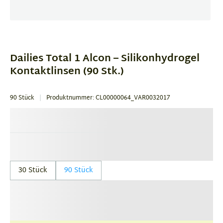
Item
1
of
Dailies Total 1 Alcon – Silikonhydrogel
1
Kontaktlinsen (90 Stk.)
90 Stück
Produktnummer: CL00000064_VAR0032017
30 Stück
90 Stück