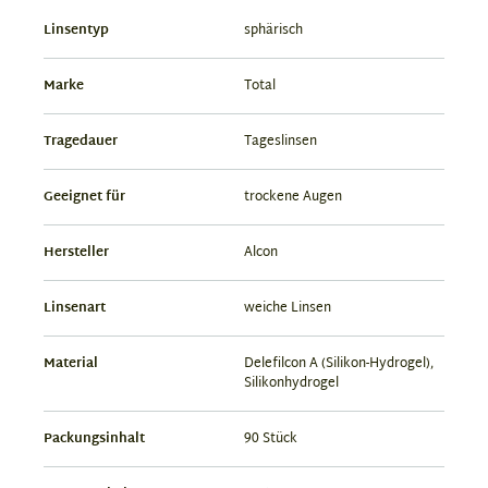
Linsentyp
sphärisch
Marke
Total
Tragedauer
Tageslinsen
Geeignet für
trockene Augen
Hersteller
Alcon
Linsenart
weiche Linsen
Material
Delefilcon A (Silikon-Hydrogel),
Silikonhydrogel
Packungsinhalt
90 Stück