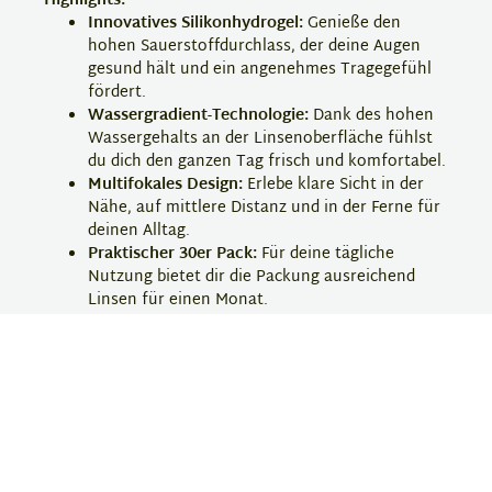
Highlights:
Innovatives Silikonhydrogel:
Genieße den
hohen Sauerstoffdurchlass, der deine Augen
gesund hält und ein angenehmes Tragegefühl
fördert.
Wassergradient-Technologie:
Dank des hohen
Wassergehalts an der Linsenoberfläche fühlst
du dich den ganzen Tag frisch und komfortabel.
Multifokales Design:
Erlebe klare Sicht in der
Nähe, auf mittlere Distanz und in der Ferne für
deinen Alltag.
Praktischer 30er Pack:
Für deine tägliche
Nutzung bietet dir die Packung ausreichend
Linsen für einen Monat.
Finde deine perfekte Sehhilfe und bestelle jetzt deine
Dailies Total 1 Multifocal Kontaktlinsen bei Eyebar!