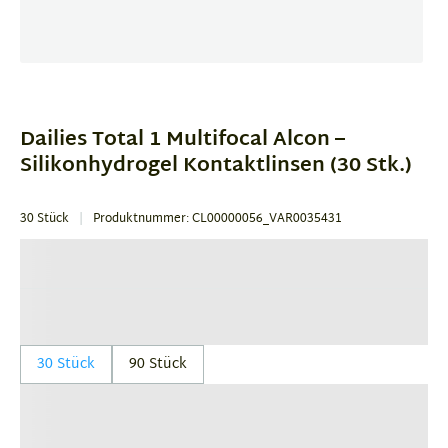
Item
1
of
Dailies Total 1 Multifocal Alcon –
1
Silikonhydrogel Kontaktlinsen (30 Stk.)
30 Stück
Produktnummer: CL00000056_VAR0035431
30 Stück
90 Stück