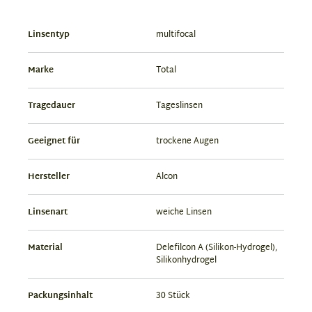
Linsentyp
multifocal
Marke
Total
Tragedauer
Tageslinsen
Geeignet für
trockene Augen
Hersteller
Alcon
Linsenart
weiche Linsen
Material
Delefilcon A (Silikon-Hydrogel),
Silikonhydrogel
Packungsinhalt
30 Stück