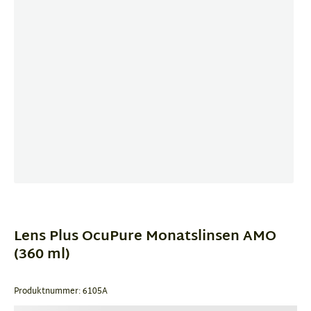
Item
1
of
Lens Plus OcuPure Monatslinsen AMO
1
(360 ml)
Produktnummer: 6105A