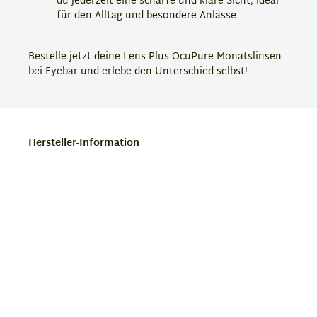
du jederzeit eine scharfe und klare Sicht, ideal
für den Alltag und besondere Anlässe.
Bestelle jetzt deine Lens Plus OcuPure Monatslinsen
bei Eyebar und erlebe den Unterschied selbst!
Hersteller-Information
Lens Plus Ocupure
Die Kochsalzlösung Lens Plus Ocupure ist ein mildes
Pflegemittel zur Reinigung und Befeuchtung von
Kontaktlinsen. Sie sorgt für eine gründliche
Reinigung, entfernt Ablagerungen und beugt
gleichzeitig dem Austrocknen der Linsen vor. Dank
ihrer schonenden Formulierung ist sie besonders gut
verträglich und unterstützt den Tragekomfort den
ganzen Tag über. Lens Plus Ocupure ist eine