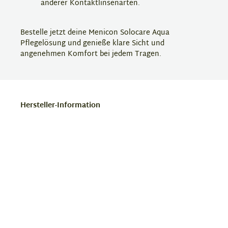
anderer Kontaktlinsenarten.
Bestelle jetzt deine Menicon Solocare Aqua
Pflegelösung und genieße klare Sicht und
angenehmen Komfort bei jedem Tragen.
Hersteller-Information
Solocare Aqua
Solocare Aqua ist eine Pflegemittelmarke, die speziell
für die Reinigung und Pflege von Kontaktlinsen
entwickelt wurde. Die Produkte bieten eine
schonende und effektive Reinigung, die Ablagerungen
entfernt und gleichzeitig die Feuchtigkeit der Linsen
bewahrt. Solocare Aqua sorgt für langanhaltenden
Tragekomfort und schützt die Augen vor Reizungen.
Damit ist die Marke eine zuverlässige Wahl für eine