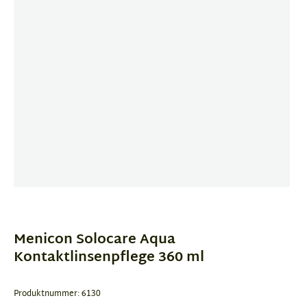
Item
1
of
Menicon Solocare Aqua
1
Kontaktlinsenpflege 360 ml
Produktnummer: 6130