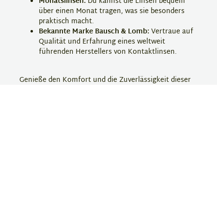
Monatslinsen:
Du kannst die Linsen bequem
über einen Monat tragen, was sie besonders
praktisch macht.
Bekannte Marke Bausch & Lomb:
Vertraue auf
Qualität und Erfahrung eines weltweit
führenden Herstellers von Kontaktlinsen.
Genieße den Komfort und die Zuverlässigkeit dieser
Kontaktlinsen und bestelle jetzt Deine Pure Vision 2
for Presbyopia bei Eyebar!
Hersteller-Information
PureVision
PureVision ist eine etablierte Kontaktlinsenmarke,
die für ihre innovativen und komfortablen
Kontaktlinsen bekannt ist. Die Produkte bieten eine