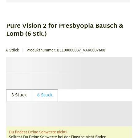
Item
1
of
Pure Vision 2 for Presbyopia Bausch &
1
Lomb (6 Stk.)
6 Stück
Produktnummer: BLL00000037_VAR0007608
3 Stück
6 Stück
Du findest Deine Sehwerte nicht?
Solltest Du Deine Sehwerte bei der Eingabe nicht finden,