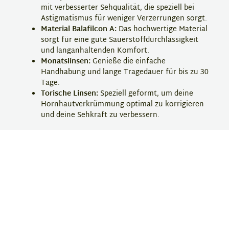
mit verbesserter Sehqualität, die speziell bei
Astigmatismus für weniger Verzerrungen sorgt.
Material Balafilcon A:
Das hochwertige Material
sorgt für eine gute Sauerstoffdurchlässigkeit
und langanhaltenden Komfort.
Monatslinsen:
Genieße die einfache
Handhabung und lange Tragedauer für bis zu 30
Tage.
Torische Linsen:
Speziell geformt, um deine
Hornhautverkrümmung optimal zu korrigieren
und deine Sehkraft zu verbessern.
Finde deinen perfekten Style mit den Pure Vision 2
HD Linsen und bestelle jetzt deine torischen
Kontaktlinsen bei Eyebar.
Hersteller-Information