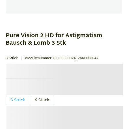
Item
1
of
Pure Vision 2 HD for Astigmatism
1
Bausch & Lomb 3 Stk
3 Stück
Produktnummer: BLL00000024_VAR0008047
3 Stück
6 Stück