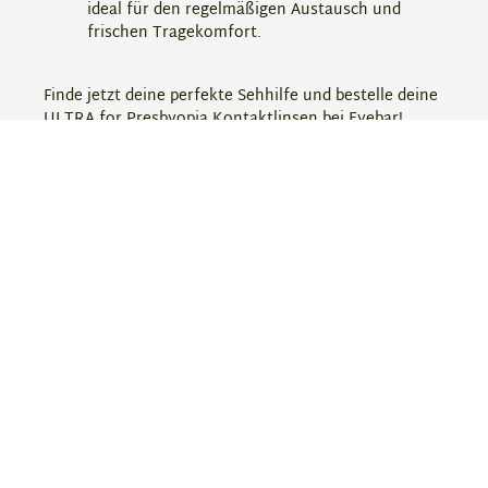
ideal für den regelmäßigen Austausch und
frischen Tragekomfort.
Finde jetzt deine perfekte Sehhilfe und bestelle deine
ULTRA for Presbyopia Kontaktlinsen bei Eyebar!
Hersteller-Information
ULTRA
Ultra ist eine Kontaktlinsenmarke, die für hohen
Tragekomfort und hervorragende Sehqualität
bekannt ist. Die Linsen von Ultra zeichnen sich durch
ihre besonders feuchtigkeitsspendende Oberfläche
aus, die ein angenehmes und langanhaltendes
Tragegefühl ermöglicht. Dank moderner Materialien
bieten sie zudem eine gute Sauerstoffdurchlässigkeit,
die die Augengesundheit unterstützt. Ultra richtet