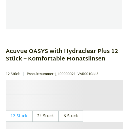
Item
1
of
Acuvue OASYS with Hydraclear Plus 12
1
Stück – Komfortable Monatslinsen
12 Stück
Produktnummer: JJL00000021_VAR0010663
12 Stück
24 Stück
6 Stück