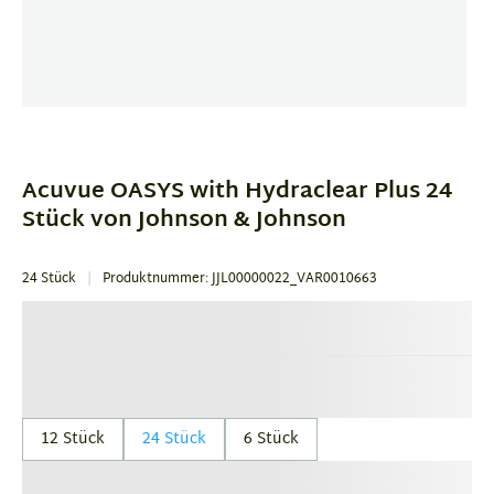
Item
1
of
Acuvue OASYS with Hydraclear Plus 24
1
Stück von Johnson & Johnson
24 Stück
Produktnummer: JJL00000022_VAR0010663
12 Stück
24 Stück
6 Stück