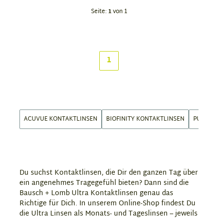
Seite:
1
von 1
1
ACUVUE KONTAKTLINSEN
BIOFINITY KONTAKTLINSEN
PUREVIS
Du suchst Kontaktlinsen, die Dir den ganzen Tag über
ein angenehmes Tragegefühl bieten? Dann sind die
Bausch + Lomb Ultra Kontaktlinsen genau das
Richtige für Dich. In unserem Online-Shop findest Du
die Ultra Linsen als Monats- und Tageslinsen – jeweils