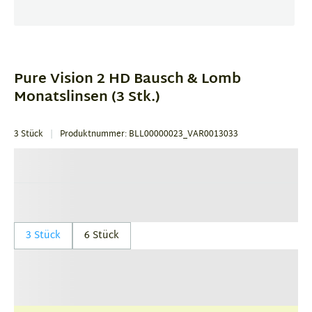
Item
1
of
Pure Vision 2 HD Bausch & Lomb
1
Monatslinsen (3 Stk.)
3 Stück
Produktnummer: BLL00000023_VAR0013033
3 Stück
6 Stück