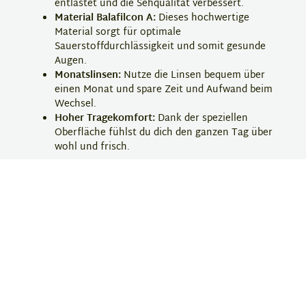
entlastet und die Sehqualität verbessert.
Material Balafilcon A:
Dieses hochwertige
Material sorgt für optimale
Sauerstoffdurchlässigkeit und somit gesunde
Augen.
Monatslinsen:
Nutze die Linsen bequem über
einen Monat und spare Zeit und Aufwand beim
Wechsel.
Hoher Tragekomfort:
Dank der speziellen
Oberfläche fühlst du dich den ganzen Tag über
wohl und frisch.
Finde deine perfekten Monatslinsen und bestelle jetzt
deine Pure Vision 2 HD bei Eyebar!
Hersteller-Information