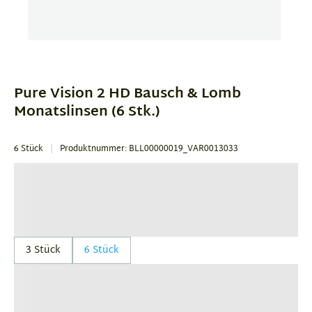
Item
1
of
Pure Vision 2 HD Bausch & Lomb
1
Monatslinsen (6 Stk.)
6 Stück
Produktnummer: BLL00000019_VAR0013033
3 Stück
6 Stück