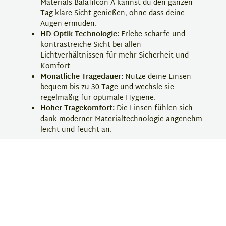
Materials Balafilcon A kannst du den ganzen
Tag klare Sicht genießen, ohne dass deine
Augen ermüden.
HD Optik Technologie:
Erlebe scharfe und
kontrastreiche Sicht bei allen
Lichtverhältnissen für mehr Sicherheit und
Komfort.
Monatliche Tragedauer:
Nutze deine Linsen
bequem bis zu 30 Tage und wechsle sie
regelmäßig für optimale Hygiene.
Hoher Tragekomfort:
Die Linsen fühlen sich
dank moderner Materialtechnologie angenehm
leicht und feucht an.
Finde deinen perfekten Style mit den Pure Vision 2
HD Monatslinsen und bestelle jetzt deine
Kontaktlinsen bei Eyebar!