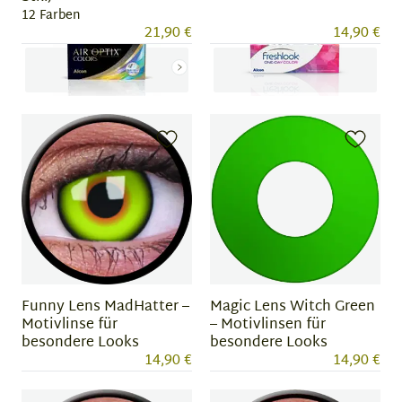
12 Farben
21,90 €
14,90 €
Item
Item
1
1
of
of
12
4
Funny Lens MadHatter –
Magic Lens Witch Green
Motivlinse für
– Motivlinsen für
besondere Looks
besondere Looks
14,90 €
14,90 €