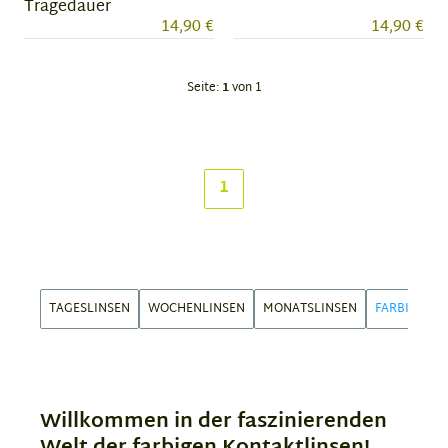
Tragedauer
14,90 €
14,90 €
Seite:
1
von 1
1
TAGESLINSEN
WOCHENLINSEN
MONATSLINSEN
FARBIGE LI
Willkommen in der faszinierenden
Welt der farbigen Kontaktlinsen!