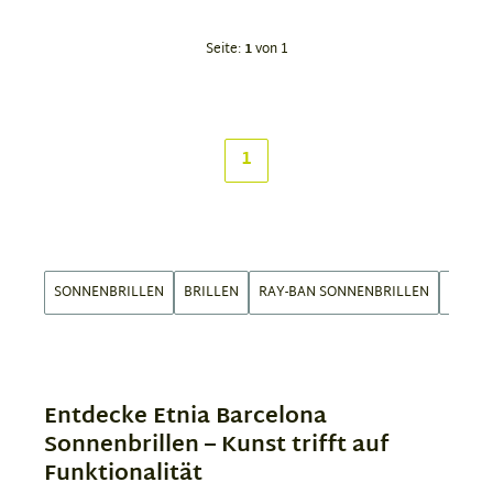
Item
1
Seite:
1
von 1
of
4
1
SONNENBRILLEN
BRILLEN
RAY-BAN SONNENBRILLEN
OAKLE
Entdecke Etnia Barcelona
Sonnenbrillen – Kunst trifft auf
Funktionalität