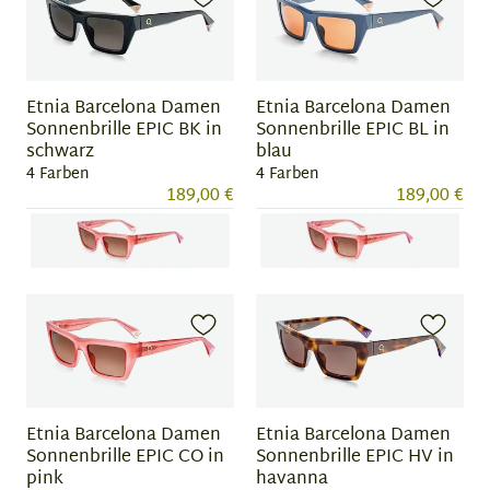
of
of
4
4
Etnia Barcelona Damen
Etnia Barcelona Damen
Sonnenbrille EPIC BK in
Sonnenbrille EPIC BL in
schwarz
blau
4 Farben
4 Farben
189,00 €
189,00 €
Item
Item
1
1
of
of
4
4
Etnia Barcelona Damen
Etnia Barcelona Damen
Sonnenbrille EPIC CO in
Sonnenbrille EPIC HV in
pink
havanna