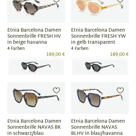
of
of
4
4
Etnia Barcelona Damen
Etnia Barcelona Damen
Sonnenbrille FRESH HV
Sonnenbrille FRESH YW
in beige havanna
in gelb transparent
4 Farben
4 Farben
189,00 €
189,00 €
Item
Item
1
1
of
of
4
4
Etnia Barcelona Damen
Etnia Barcelona Damen
Sonnenbrille NAVAS BK
Sonnenbrille NAVAS
in schwarz/blau
BLHV in blau/havanna