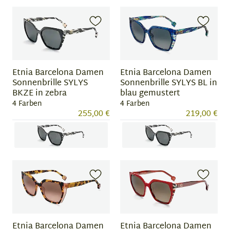
Item
Item
1
1
of
of
4
4
Etnia Barcelona Damen
Etnia Barcelona Damen
Sonnenbrille SYLYS
Sonnenbrille SYLYS BL in
BKZE in zebra
blau gemustert
4 Farben
4 Farben
255,00 €
219,00 €
Item
Item
1
1
of
of
4
4
Etnia Barcelona Damen
Etnia Barcelona Damen