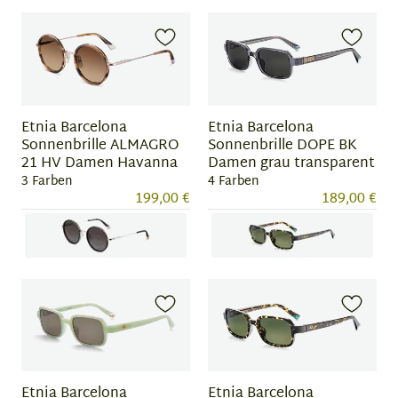
Item
Item
1
1
of
of
3
3
Etnia Barcelona
Etnia Barcelona
Sonnenbrille ALMAGRO
Sonnenbrille DOPE BK
21 HV Damen Havanna
Damen grau transparent
3 Farben
4 Farben
199,00 €
189,00 €
Item
Item
1
1
of
of
3
4
Etnia Barcelona
Etnia Barcelona