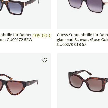
105,00 €
nbrille für Damen
Guess Sonnenbrille für Da
nna GU00172 52W
glänzend Schwarz/Rose Gol
GU00270 01B 57