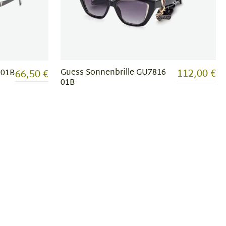
112,00 €
66,50 €
Guess Sonnenbrille GU7816
 01B
01B