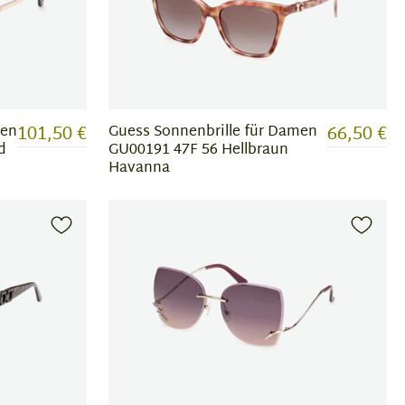
101,50 €
66,50 €
men
Guess Sonnenbrille für Damen
d
GU00191 47F 56 Hellbraun
Havanna