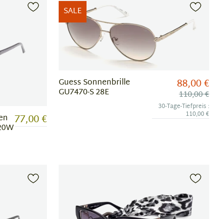
SALE
88,00 €
Guess Sonnenbrille
GU7470-S 28E
110,00 €
30-Tage-Tiefpreis :
110,00 €
77,00 €
ren
 20W