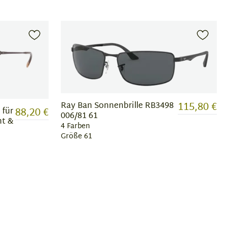
115,80 €
Ray Ban Sonnenbrille RB3498
88,20 €
 für
006/81 61
nt &
4 Farben
Größe 61