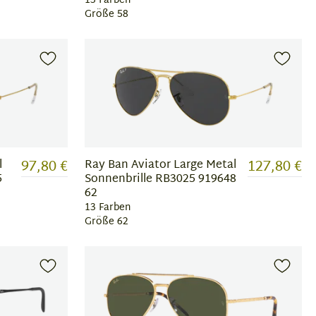
13 Farben
Größe 58
97,80 €
127,80 €
l
Ray Ban Aviator Large Metal
5
Sonnenbrille RB3025 919648
62
13 Farben
Größe 62