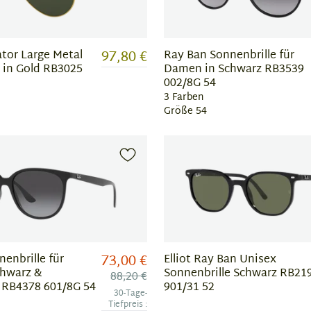
97,80 €
tor Large Metal
Ray Ban Sonnenbrille für
 in Gold RB3025
Damen in Schwarz RB3539
002/8G 54
3 Farben
Größe 54
73,00 €
enbrille für
Elliot Ray Ban Unisex
hwarz &
Sonnenbrille Schwarz RB21
88,20 €
 RB4378 601/8G 54
901/31 52
30-Tage-
Tiefpreis :