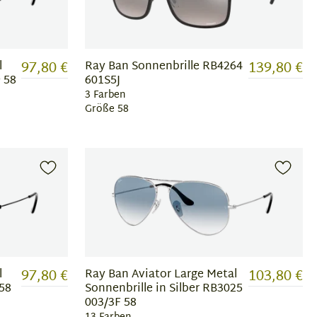
97,80 €
139,80 €
l
Ray Ban Sonnenbrille RB4264
 58
601S5J
3 Farben
Größe 58
97,80 €
103,80 €
l
Ray Ban Aviator Large Metal
58
Sonnenbrille in Silber RB3025
003/3F 58