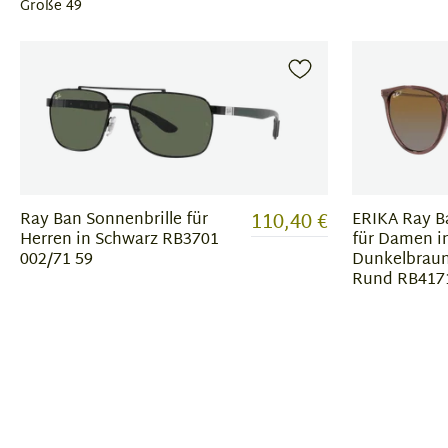
Größe 49
110,40 €
Ray Ban Sonnenbrille für
ERIKA Ray B
Herren in Schwarz RB3701
für Damen i
002/71 59
Dunkelbraun
Rund RB4171