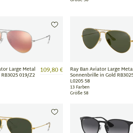
Größe 58
109,80 €
tor Large Metal
Ray Ban Aviator Large Meta
e RB3025 019/Z2
Sonnenbrille in Gold RB302
L0205 58
13 Farben
Größe 58