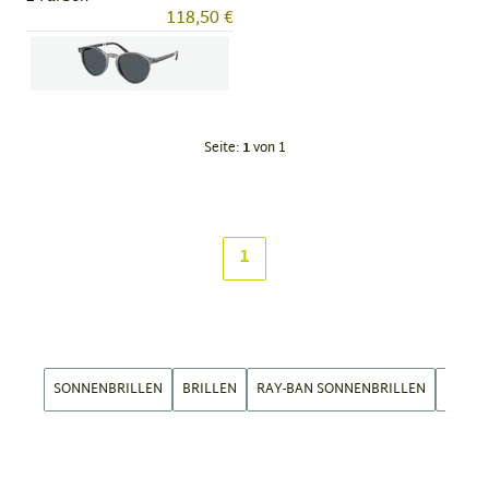
118,50 €
Item
1
Seite:
1
von 1
of
2
1
SONNENBRILLEN
BRILLEN
RAY-BAN SONNENBRILLEN
OAKLE