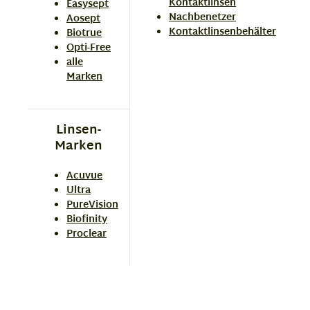
Kontaktlinsen
Easysept
Nachbenetzer
Aosept
Kontaktlinsenbehälter
Biotrue
Opti-Free
alle
Marken
Linsen-
Marken
Acuvue
Ultra
PureVision
Biofinity
Proclear