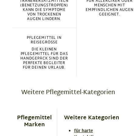
RÄNENERSATZMITTELN (
FÜR ALLERGIKER ODER
BENETZUNGSTROPFEN) K
MENSCHEN MIT
ANN DIE SYMPTOME V
EMPFINDLICHEN AUGEN
ON TROCKENEN A
GEEIGNET.
UGEN LINDERN.
PFLEGEMITTEL IN
REISEGRÖSSE
DIE KLEINEN
PFLEGEMITTEL FÜR DAS
HANDGEPÄCK SIND DER
PERFEKTE BEGLEITER
FÜR DEINEN URLAUB.
Weitere Pflegemittel-Kategorien
Pflegemittel
Weitere Kategorien
Marken
für harte